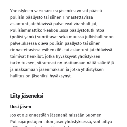
Yhdistyksen varsinaisiksi jäseniksi voivat päästä
poliisin päällystö tai siihen rinnastettavissa
asiantuntijatehtä­vissä palvelevat viranhaltijat,
Poliisiammattikorkeakoulussa päällystötutkintoa
(poliisi yamk) suorittavat sekä muussa julkishallinnon
palveluksessa oleva poliisin päällystö tai siihen
rinnastettavissa esihenkilö- tai asiantuntijatehtävissä
toimivat henkilöt, jotka hyväksyvät yhdistyksen
tarkoituksen, sitoutuvat noudattamaan näitä sääntöjä
ja maksamaan jäsenmaksun ja jotka yhdistyksen
hallitus on jäseniksi hyväksynyt.
Liity jäseneksi
Uusi jäsen
Jos et ole ennestään jäsenenä missään Suomen
Poliisijärjestöjen liiton jäsenyhdistyksessä, voit liittyä