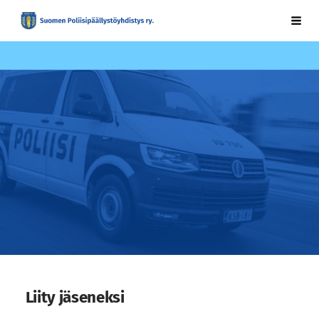
Siirry
Suomen Poliisipäällystöyhdistys ry.
Vali
sivun
sisältöön
Liity jäseneksi