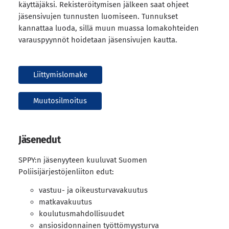
käyttäjäksi. Rekisteröitymisen jälkeen saat ohjeet
jäsensivujen tunnusten luomiseen. Tunnukset
kannattaa luoda, sillä muun muassa lomakohteiden
varauspyynnöt hoidetaan jäsensivujen kautta.
Liittymislomake
Muutosilmoitus
Jäsenedut
SPPY:n jäsenyyteen kuuluvat Suomen
Poliisijärjestöjenliiton edut:
vastuu- ja oikeusturvavakuutus
matkavakuutus
koulutusmahdollisuudet
ansiosidonnainen työttömyysturva