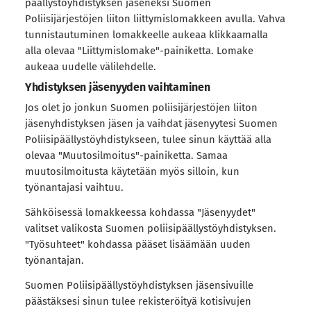
päällystöyhdistyksen jäseneksi Suomen
Poliisijärjestöjen liiton liittymislomakkeen avulla. Vahva
tunnistautuminen lomakkeelle aukeaa klikkaamalla
alla olevaa "Liittymislomake"-painiketta. Lomake
aukeaa uudelle välilehdelle.
Yhdistyksen jäsenyyden vaihtaminen
Jos olet jo jonkun Suomen poliisijärjestöjen liiton
jäsenyhdistyksen jäsen ja vaihdat jäsenyytesi Suomen
Poliisipäällystöyhdistykseen, tulee sinun käyttää alla
olevaa "Muutosilmoitus"-painiketta. Samaa
muutosilmoitusta käytetään myös silloin, kun
työnantajasi vaihtuu.
Sähköisessä lomakkeessa kohdassa "Jäsenyydet"
valitset valikosta Suomen poliisipäällystöyhdistyksen.
"Työsuhteet" kohdassa pääset lisäämään uuden
työnantajan.
Suomen Poliisipäällystöyhdistyksen jäsensivuille
päästäksesi sinun tulee rekisteröityä kotisivujen